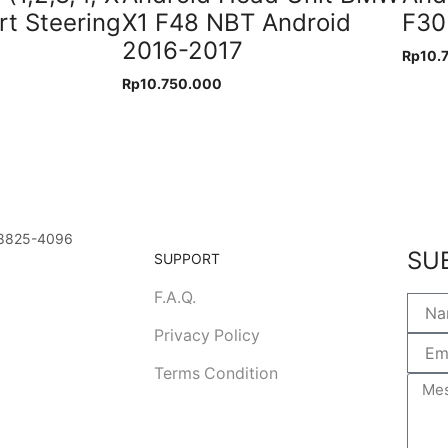
rt Steering
X1 F48 NBT Android
F30
2016-2017
Rp
10.
Rp
10.750.000
8825-4096
SU
SUPPORT
F.A.Q.
Privacy Policy
Terms Condition